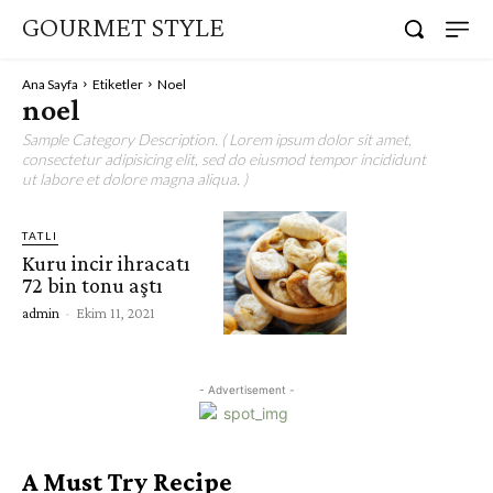
GOURMET STYLE
Ana Sayfa
Etiketler
Noel
noel
Sample Category Description. ( Lorem ipsum dolor sit amet,
consectetur adipisicing elit, sed do eiusmod tempor incididunt
ut labore et dolore magna aliqua. )
TATLI
Kuru incir ihracatı
72 bin tonu aştı
admin
-
Ekim 11, 2021
- Advertisement -
A Must Try Recipe