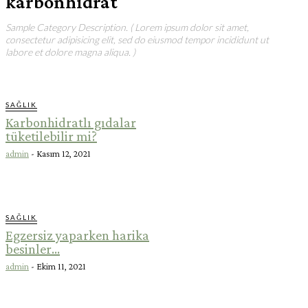
karbonhidrat
Sample Category Description. ( Lorem ipsum dolor sit amet,
consectetur adipisicing elit, sed do eiusmod tempor incididunt ut
labore et dolore magna aliqua. )
SAĞLIK
Karbonhidratlı gıdalar
tüketilebilir mi?
admin
-
Kasım 12, 2021
SAĞLIK
Egzersiz yaparken harika
besinler…
admin
-
Ekim 11, 2021