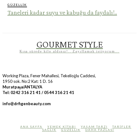
GÜZELLIK
Taneleri kadar suyu ve kabuğu da faydalı!..
GOURMET STYLE
Kısa sürede kilo aldınız!.. Zayıflamak istiyorum...
Working Plaza, Fener Mahallesi, Tekelioğlu Caddesi,
1950 sok. No:2 Kat: 1 D. 16
Muratpaşa/ANTALYA
Tel: 0242 316 21 41
/ 0544 316 21 41
info@drfigenbeauty.com
ANA SAYFA
YEMEK KITABI
YAŞAM TARZI
TARIFLER
SAĞLIK
GÜZELLIK
DAHA FAZLASI