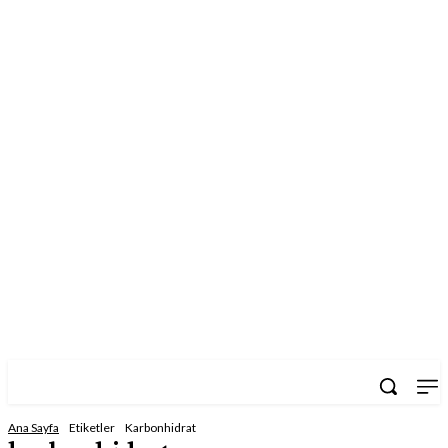
GOURMET STYLE
Ana Sayfa
Etiketler
Karbonhidrat